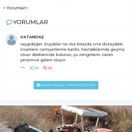
< Yorumlar>
YORUMLAR
VATANDAŞ
saygıdeğer, büyükler ne olur birazda orta düzeydeki
insanların cemiyetlerine katılın, hastalıklarında geçmiş
olsun dileklerinde bulunun, şu zenginlerin zaten
yeterince geleni oluyor.
(
0
)
(
0
)
DAHA FAZLA YORUM GÖSTER