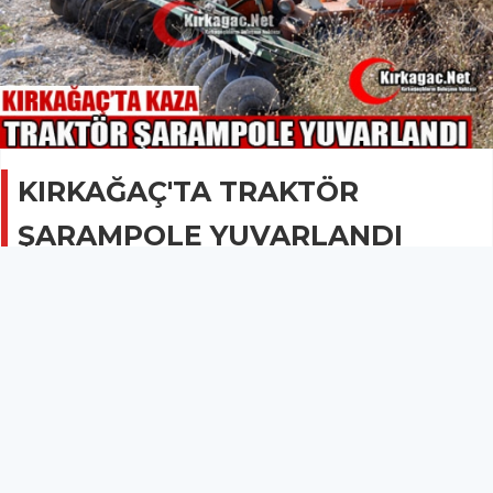
KIRKAĞAÇ'TA TRAKTÖR
ŞARAMPOLE YUVARLANDI
GÜNCEL
11 Ekim 2013 - 23:58
2.9B
Kırkağaç'ta meydana gelen trafik kazasında 1 kişi
yaralandı.
KIRKAĞAÇ'TA TRAKTÖR ŞARAMPOLE YUVARLANDI