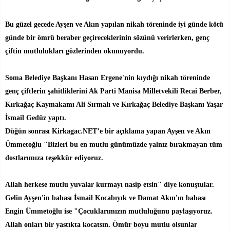
Bu güzel gecede Ayşen ve Akın yapılan nikah töreninde iyi günde kötü
günde bir ömrü beraber geçireceklerinin sözünü verirlerken, genç
çiftin mutlulukları gözlerinden
okunuyordu.
Soma Belediye Başkanı Hasan Ergene'nin kıydığı nikah töreninde
genç çiftlerin şahitliklerini Ak Parti Manisa Milletvekili Recai Berber,
Kırkağaç Kaymakamı Ali Sırmalı ve Kırkağaç Belediye Başkanı Yaşar
İsmail Gedüz yaptı.
Düğün sonrası Kirkagac.NET’e bir açıklama yapan Ayşen ve Akın
Ümmetoğlu "Bizleri bu en mutlu günümüzde yalnız bırakmayan tüm
dostlarımıza teşekkür ediyoruz.
Allah herkese mutlu yuvalar kurmayı nasip etsin" diye konuştular.
Gelin Ayşen'in babası İsmail Kocabıyık ve Damat Akın'ın babası
Engin Ümmetoğlu ise "Çocuklarımızın mutluluğunu paylaşıyoruz.
Allah onları bir yastıkta kocatsın. Ömür boyu mutlu olsunlar