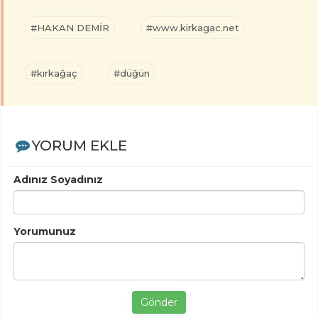
#HAKAN DEMİR
#www.kirkagac.net
#kırkağaç
#düğün
YORUM EKLE
Adınız Soyadınız
Yorumunuz
Gönder