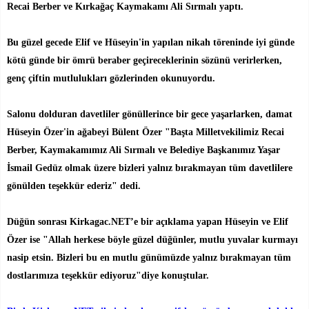
Recai Berber ve Kırkağaç Kaymakamı Ali Sırmalı yaptı.
Bu güzel gecede Elif ve Hüseyin'in yapılan nikah töreninde iyi günde
kötü günde bir ömrü beraber geçireceklerinin sözünü verirlerken,
genç çiftin mutlulukları gözlerinden okunuyordu.
Salonu dolduran davetliler gönüllerince bir gece yaşarlarken, damat
Hüseyin Özer'in ağabeyi Bülent Özer "Başta Milletvekilimiz Recai
Berber, Kaymakamımız Ali Sırmalı ve Belediye Başkanımız Yaşar
İsmail Gedüz olmak üzere bizleri yalnız bırakmayan tüm davetlilere
gönülden teşekkür ederiz" dedi.
Düğün sonrası Kirkagac.NET’e bir açıklama yapan Hüseyin ve Elif
Özer ise "Allah herkese böyle güzel düğünler, mutlu yuvalar kurmayı
nasip etsin. Bizleri bu en mutlu günümüzde yalnız bırakmayan tüm
dostlarımıza teşekkür ediyoruz"diye konuştular.