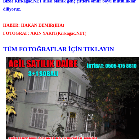
Bizde Kirkagac.NET ailesi olarak genç çiftlere ömür boyu mutluluklar
diliyoruz.
HABER: HAKAN DEMİR(İHA)
FOTOĞRAF: AKIN YAKIT(Kirkagac.NET)
TÜM FOTOĞRAFLAR İÇİN TIKLAYIN