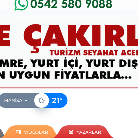
------------------------------------------------------------------------
21
°
MANISA
VİDEOLAR
YAZARLAR