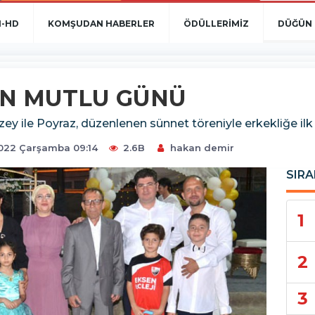
N-HD
KOMŞUDAN HABERLER
ÖDÜLLERİMİZ
DÜĞÜN 
EN MUTLU GÜNÜ
uzey ile Poyraz, düzenlenen sünnet töreniyle erkekliğe ilk a
22 Çarşamba 09:14
2.6B
hakan demir
SIRA
1
2
3