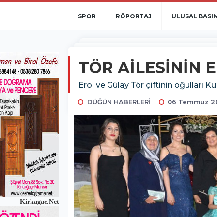
SPOR
RÖPORTAJ
ULUSAL BASI
TÖR AİLESİNİN 
Erol ve Gülay Tör çiftinin oğulları K
DÜĞÜN HABERLERİ
06 Temmuz 20
Kirkagac.Net