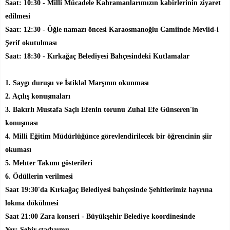
Saat: 10:30 - Milli Mücadele Kahramanlarımızın kabirlerinin ziyaret
edilmesi
Saat: 12:30 - Öğle namazı öncesi Karaosmanoğlu Camiinde Mevlid-i
Şerif okutulması
Saat: 18:30 - Kırkağaç Belediyesi Bahçesindeki Kutlamalar
1. Saygı duruşu ve İstiklal Marşının okunması
2. Açılış konuşmaları
3. Bakırlı Mustafa Saçlı Efenin torunu Zuhal Efe Günseren'in
konuşması
4. Milli Eğitim Müdürlüğünce görevlendirilecek bir öğrencinin şiir
okuması
5. Mehter Takımı gösterileri
6. Ödüllerin verilmesi
Saat 19:30'da Kırkağaç Belediyesi bahçesinde Şehitlerimiz hayrına
lokma dökülmesi
Saat 21:00 Zara konseri - Büyükşehir Belediye koordinesinde
Yer: Şehir stadyumu