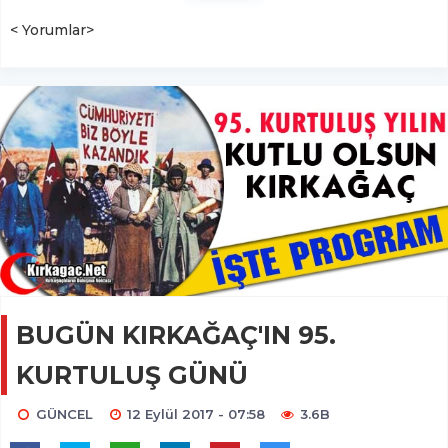
< Yorumlar>
BUGÜN KIRKAĞAÇ'IN 95.
KURTULUŞ GÜNÜ
GÜNCEL
12 Eylül 2017 - 07:58
3.6B