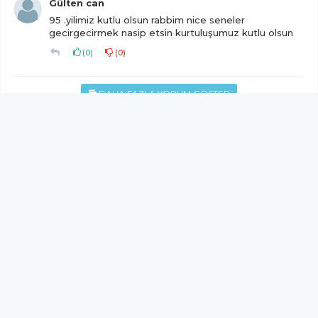
Gülten can
95 .yilimiz kutlu olsun rabbim nice seneler
gecirgecirmek nasip etsin kurtuluşumuz kutlu olsun
(
0
)
(
0
)
DAHA FAZLA YORUM GÖSTER
YUKARI ÇIK
Yazılım:
TE Bilişim
KIRKAĞAÇ HABER - Tüm hakları saklıdır.
Copyright © 2026