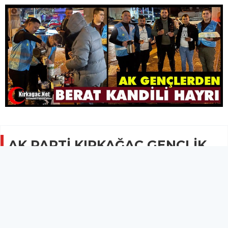
AK PARTİ KIRKAĞAÇ GENÇLİK
KOLLARI’NDAN BERAT KANDİLİ
HAYRI
GÜNCEL
03 Şubat 2026 - 09:01
3.4B