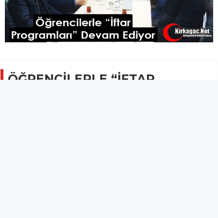
ÖĞRENCİLERLE “İFTAR
PROGRAMLARI” DEVAM
EDİYOR
GÜNCEL
22 Nisan 2022 - 09:27
987
Protokol, Kırkağaç Mesleki Teknik Anadolu Lisesi
Pansiyonunda kalan öğrencilerle iftarda bir araya
geldi.