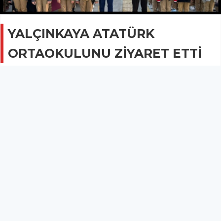
YALÇINKAYA ATATÜRK
ORTAOKULUNU ZİYARET ETTİ
GÜNCEL
08 Kasım 2023 - 10:15
1B
Yalçınkaya okul ziyaretlerini sürdürüyor.
Kırkağaç İlçe Milli Eğitim Müdürü Adem Yalçınkaya okul
ziyaretlerini sürdürüyor.
Yalçınkaya dün Atatürk Ortaokulunu ziyaret ederek bayrak
törenine katıldı.
Öğrenciler ile hep bir ağızdan İstiklal Marşını okuyan
Yalçınkaya daha sonra sınıfları gezerek öğrencilerle sohbet