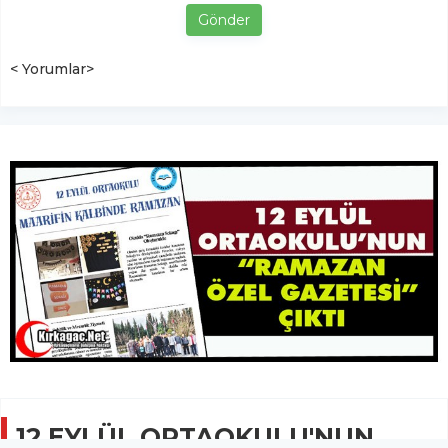
Gönder
< Yorumlar>
12 EYLÜL ORTAOKULU'NUN