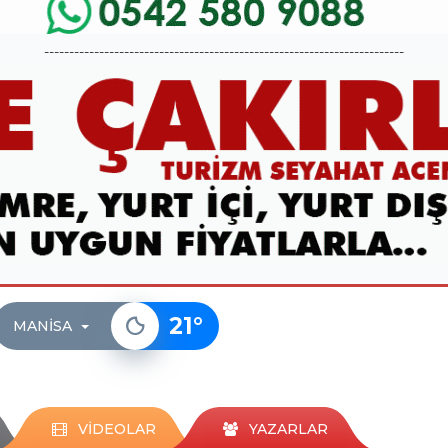
------------------------------------------------------------------------
21
°
MANISA
VİDEOLAR
YAZARLAR