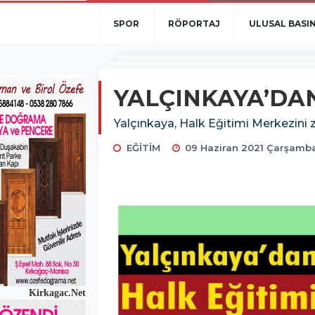
SPOR
RÖPORTAJ
ULUSAL BASI
YALÇINKAYA’DAN
Yalçınkaya, Halk Eğitimi Merkezini zi
EĞİTİM
09 Haziran 2021 Çarşamba
Kirkagac.Net