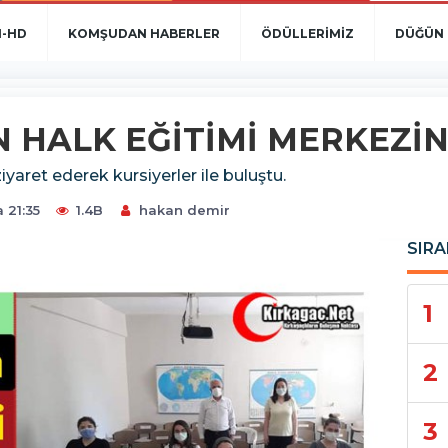
N-HD
KOMŞUDAN HABERLER
ÖDÜLLERİMİZ
DÜĞÜN 
 HALK EĞİTİMİ MERKEZİN
yaret ederek kursiyerler ile buluştu.
 21:35
1.4B
hakan demir
SIRA
1
2
3