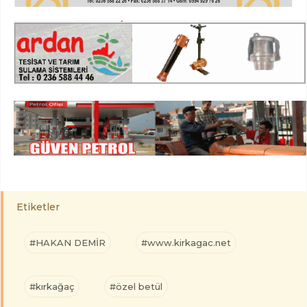
Etiketler
#HAKAN DEMİR
#www.kirkagac.net
#kırkağaç
#özel betül