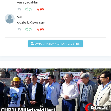
yasayacaklar
(
0
)
(
0
)
can
güzle biğşye say
(
0
)
(
0
)
DAHA FAZLA YORUM GÖSTER