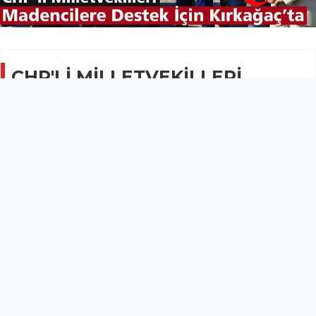
CHP'Lİ MİLLETVEKİLLERİ
MADEN İŞÇİLERİ İÇİN
KIRKAĞAÇ'TA
SİYASET
13 Ekim 2019 - 08:14
12.4B
Soma’dan Ankara’ya yürüme kararı alan fakat yasal
olmadığı gerekçesiyle Kırkağaç'ta durdurulan
maden işçilerine, CHP Manisa Milletvekillerinden
destek geldi.
CHP'Lİ MİLLETVEKİLLERİ MADEN İŞÇİLERİ İÇİN KIRKAĞAÇ'TA