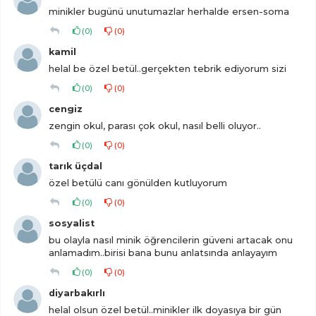
minikler bugünü unutumazlar herhalde ersen-soma
(
0
)
(
0
)
kamil
helal be özel betül..gerçekten tebrik ediyorum sizi
(
0
)
(
0
)
cengiz
zengin okul, parası çok okul, nasıl belli oluyor..
(
0
)
(
0
)
tarık üçdal
özel betülü canı gönülden kutluyorum
(
0
)
(
0
)
sosyalist
bu olayla nasıl minik öğrencilerin güveni artacak onu
anlamadım..birisi bana bunu anlatsında anlayayım
(
0
)
(
0
)
diyarbakırlı
helal olsun özel betül..minikler ilk doyasıya bir gün