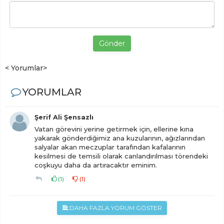
Gönder
< Yorumlar>
YORUMLAR
Şerif Ali Şensazlı
Vatan görevini yerine getirmek için, ellerine kına
yakarak gönderdiğimiz ana kuzularının, ağızlarından
salyalar akan meczuplar tarafından kafalarının
kesilmesi de temsili olarak canlandırılması törendeki
coşkuyu daha da artıracaktır eminim.
(
1
)
(
1
)
DAHA FAZLA YORUM GÖSTER