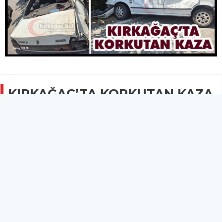
KIRKAĞAÇ’TA KORKUTAN KAZA
1 YARALI
GÜNCEL
08 Haziran 2025 - 18:36
2.1B
Kazada yaralanan sürücü M.K, 112 Sağlık ekipleri
tarafından Akhisar Mustafa Kirazoğlu Devlet
Hastanesine kaldırıldı.
Kırkağaç’ta meydana gelen trafik kazasında 1 kişi yaralandı.