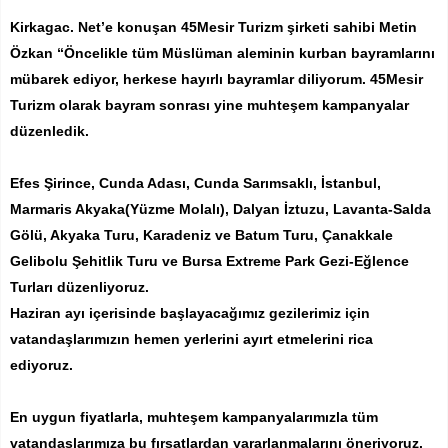
Kirkagac. Net’e konuşan 45Mesir Turizm şirketi sahibi Metin
Özkan “Öncelikle tüm Müslüman aleminin kurban bayramlarını
mübarek ediyor, herkese hayırlı bayramlar diliyorum. 45Mesir
Turizm olarak bayram sonrası yine muhteşem kampanyalar
düzenledik.
Efes Şirince, Cunda Adası, Cunda Sarımsaklı, İstanbul,
Marmaris Akyaka(Yüzme Molalı), Dalyan İztuzu, Lavanta-Salda
Gölü, Akyaka Turu, Karadeniz ve Batum Turu, Çanakkale
Gelibolu Şehitlik Turu ve Bursa Extreme Park Gezi-Eğlence
Turları düzenliyoruz.
Haziran ayı içerisinde başlayacağımız gezilerimiz için
vatandaşlarımızın hemen yerlerini ayırt etmelerini rica
ediyoruz.
En uygun fiyatlarla, muhteşem kampanyalarımızla tüm
vatandaşlarımıza bu fırsatlardan yararlanmalarını öneriyoruz.