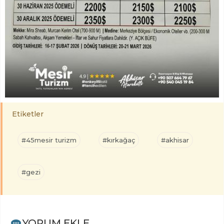
Etiketler
#45mesir turizm
#kırkağaç
#akhisar
#gezi
YORUM EKLE