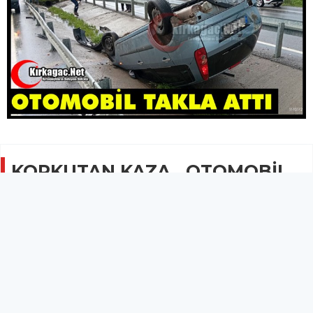
KORKUTAN KAZA…OTOMOBİL
TAKLA ATTI
GÜNCEL
11 Ocak 2026 - 20:24
1.9B
Yaralı şoföre 112 sağlık ekipleri tarafından müdahale
edilirken araçta önemli derecede maddi hasar