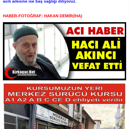
acılı ailesine ise baş sağlığı diliyoruz.
HABER-FOTOĞRAF: HAKAN DEMİR(İHA)