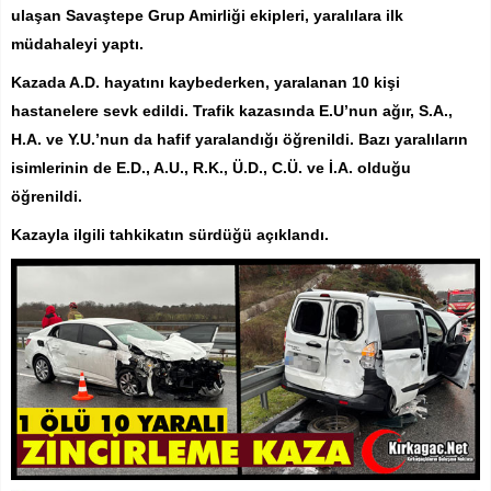
ulaşan Savaştepe Grup Amirliği ekipleri, yaralılara ilk
müdahaleyi yaptı.
Kazada A.D. hayatını kaybederken, yaralanan 10 kişi
hastanelere sevk edildi. Trafik kazasında E.U’nun ağır, S.A.,
H.A. ve Y.U.’nun da hafif yaralandığı öğrenildi. Bazı yaralıların
isimlerinin de E.D., A.U., R.K., Ü.D., C.Ü. ve İ.A. olduğu
öğrenildi.
Kazayla ilgili tahkikatın sürdüğü açıklandı.