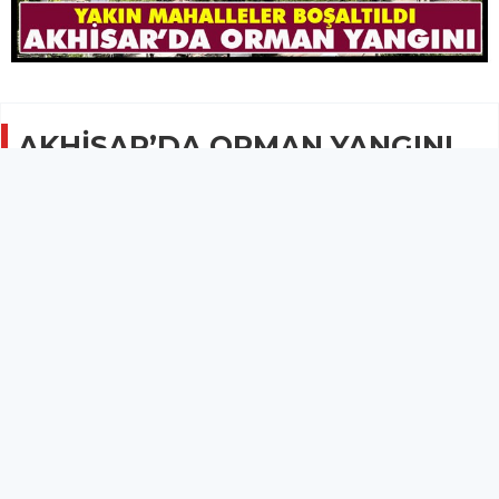
AKHİSAR’DA ORMAN YANGINI..
YAKIN MAHALLELER
BOŞALTILDI
GÜNCEL
28 Haziran 2025 - 18:53
2.1B
Yangına 4 uçak, 10 helikopter, 17 arazöz, 13 itfaiye
aracı, 11 su tankeri, 8 iş makinesi ve çok sayıda
personel sahadadır.
Manisa’nın Akhisar ilçesi Karaköy Mahallesi’nde bugün saat