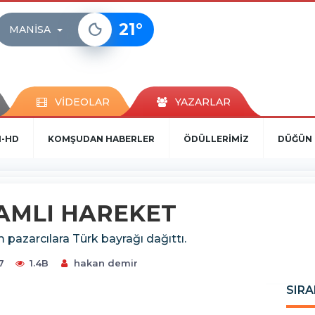
21
°
MANISA
VİDEOLAR
YAZARLAR
N-HD
KOMŞUDAN HABERLER
ÖDÜLLERİMİZ
DÜĞÜN 
AMLI HAREKET
azarcılara Türk bayrağı dağıttı.
7
1.4B
hakan demir
SIRA