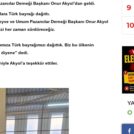
zarcı
lar Derneği Başkanı
Onur Akyol
’dan geldi.
9
ra Türk bayrağı dağıttı.
eyve ve Umum Pazarcılar Derneği Başkanı Onur Akyol
1
izi her zaman sürdüreceğiz.
ımıza Türk bayrağımızı dağıttık. Biz bu ülkenin
 diyene” dedi.
yle Akyol’a teşekkür ettiler.
KOÇAK'A BİR DESTEKTE PATNOS DERNEKLER GENEL BAŞKANI KARGI'DAN
GÜNCEL