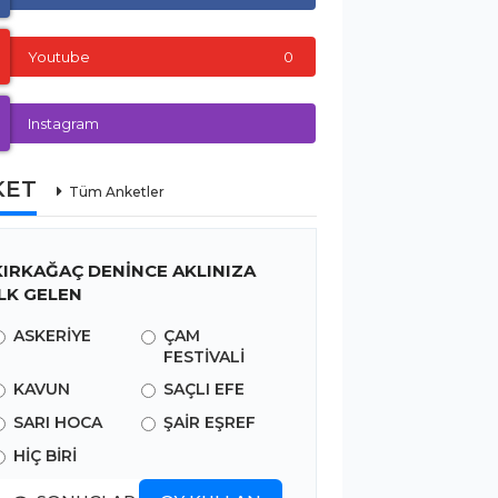
Youtube
0
Instagram
KET
Tüm Anketler
KIRKAĞAÇ DENİNCE AKLINIZA
İLK GELEN
ASKERİYE
ÇAM
FESTİVALİ
KAVUN
SAÇLI EFE
SARI HOCA
ŞAİR EŞREF
HİÇ BİRİ