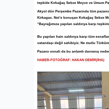
tepkide
Kırkağaç
Sebze Meyve ve Umum
Pa
Akyol dün Perşembe Pazarında tüm pazarcıla
Kirkagac. Net’e konuşan Kırkağaç Sebze M
“Bayrağımıza yapılan saldırıya karşı tepkim
Bu yapılan hain saldırıya karşı tüm esnaflar
vatandaşı değil sahibiyiz. Ne mutlu Türküm
Pazarcı esnafı da bu anlamlı davranış nedeni
HABER-FOTOĞRAF: HAKAN DEMİR(İHA)