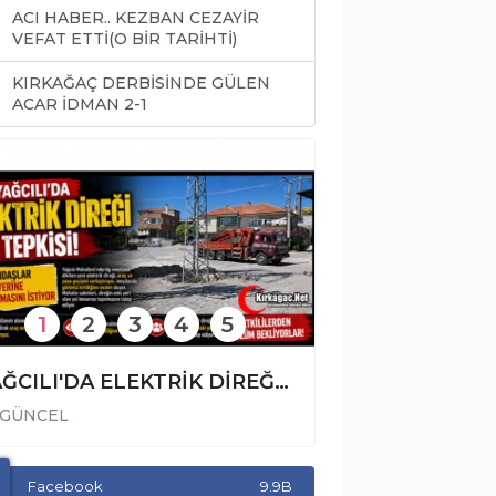
ACI HABER.. KEZBAN CEZAYİR
VEFAT ETTİ(O BİR TARİHTİ)
KIRKAĞAÇ DERBİSİNDE GÜLEN
0
ACAR İDMAN 2-1
1
2
3
4
5
YAĞCILI'DA ELEKTRİK DİREĞİ TEPKİSİ
GÜNCEL
GÜNCEL
Facebook
9.9B