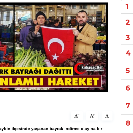
1
2
3
4
5
6
7
8
saybin ilçesinde yaşanan bayrak indirme olayına bir