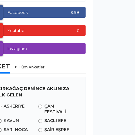
Facebook
9.9B
Youtube
0
Instagram
KET
Tüm Anketler
KIRKAĞAÇ DENİNCE AKLINIZA
İLK GELEN
ASKERİYE
ÇAM
FESTİVALİ
KAVUN
SAÇLI EFE
SARI HOCA
ŞAİR EŞREF