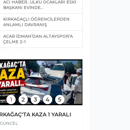
ACI HABER...ÜLKÜ OCAKLARI ESKİ
BAŞKANI EVİNDE...
KIRKAĞAÇLI ÖĞRENCİLERDEN
ANLAMLI DAVRANIŞ
ACAR İDMAN’DAN ALTAYSPOR’A
0
ÇELME 2-1
1
2
3
4
5
RKAĞAÇ'TA KAZA 1 YARALI
GÜNCEL
GÜNCEL