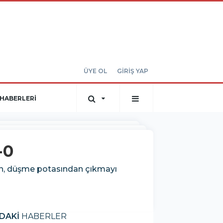
ÜYE OL
GİRİŞ YAP
HABERLERİ
-0
ken, düşme potasından çıkmayı
DAKİ
HABERLER