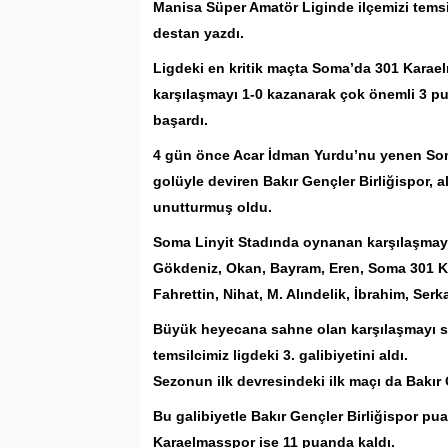
Manisa Süper Amatör Liginde ilçemizi temsil
destan yazdı.
Ligdeki en kritik maçta Soma’da 301
Karae
karşılaşmayı 1-0 kazanarak çok önemli 3 p
başardı.
4 gün önce Acar İdman Yurdu’nu yenen Som
golüyle deviren Bakır Gençler Birliğispor, al
unutturmuş oldu.
Soma Linyit Stadında oynanan karşılaşmaya 
Gökdeniz, Okan, Bayram, Eren, Soma 301 K
Fahrettin, Nihat, M. Alındelik, İbrahim, Serka
Büyük heyecana sahne olan karşılaşmayı so
temsilcimiz ligdeki 3. galibiyetini aldı.
Sezonun ilk devresindeki ilk maçı da Bakır 
Bu galibiyetle Bakır Gençler Birliğispor pua
Karaelmasspor ise 11 puanda kaldı.