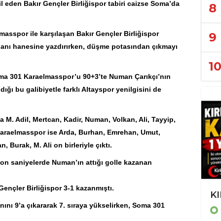
 eden Bakır Gençler Birliğispor tabiri caizse
Soma
’da
8
lmas
spor ile karşılaşan Bakır Gençler Birliğispor
9
uanı hanesine yazdırırken, düşme potasından çıkmayı
1
a 301 Karaelmasspor’u 90+3’te Numan Çarıkçı’nın
dığı bu galibiyetle farklı Altayspor yenilgisini de
M. Adil, Mertcan, Kadir, Numan, Volkan, Ali, Tayyip,
araelmasspor ise Arda, Burhan, Emrehan, Umut,
n, Burak, M. Ali on birleriyle çıktı.
n saniyelerde Numan’ın attığı golle kazanan
Gençler Birliğispor 3-1 kazanmıştı.
Trafikten Mahalle Gündemine: İzmir'de Günlük Yaşamın Haber Haritası
KI
nını 9’a çıkararak 7. sıraya yükselirken, Soma 301
GÜNCEL