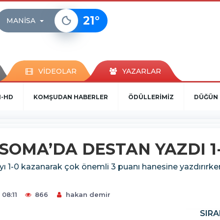
21
°
MANISA
VİDEOLAR
YAZARLAR
N-HD
KOMŞUDAN HABERLER
ÖDÜLLERİMİZ
DÜĞÜN 
 SOMA’DA DESTAN YAZDI 1
mayı 1-0 kazanarak çok önemli 3 puanı hanesine yazdırır
08:11
866
hakan demir
SIRA