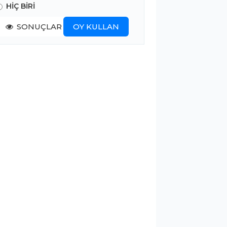
HİÇ BİRİ
SONUÇLAR
OY KULLAN