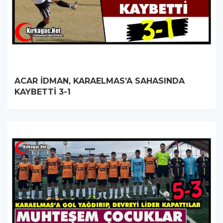
ACAR İDMAN, KARAELMAS’A SAHASINDA
KAYBETTİ 3-1