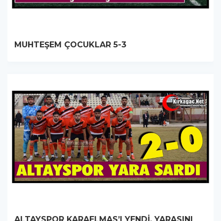
MUHTEŞEM ÇOCUKLAR 5-3
ALTAYSPOR KARAELMAS’I YENDİ, YARASINI