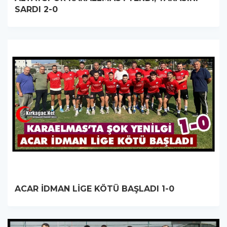
SARDI 2-0
ACAR İDMAN LİGE KÖTÜ BAŞLADI 1-0