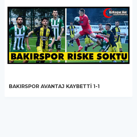
BAKIRSPOR AVANTAJ KAYBETTİ 1-1