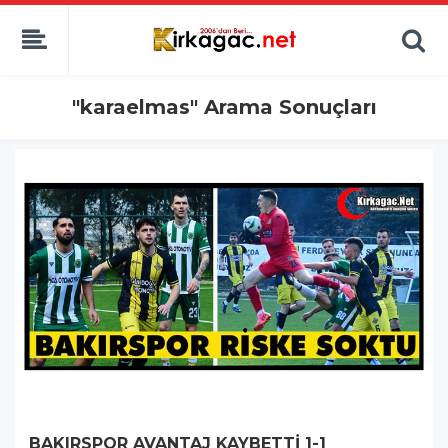
"karaelmas" Arama Sonuçları
BAKIRSPOR AVANTAJ KAYBETTİ 1-1