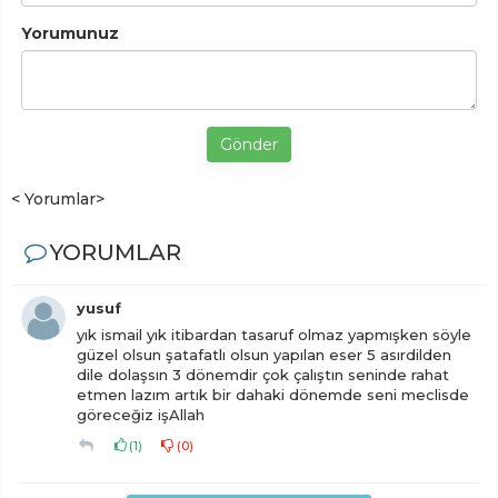
Yorumunuz
Gönder
< Yorumlar>
YORUMLAR
yusuf
yık ismail yık itibardan tasaruf olmaz yapmışken söyle
güzel olsun şatafatlı olsun yapılan eser 5 asırdilden
dile dolaşsın 3 dönemdir çok çalıştın seninde rahat
etmen lazım artık bir dahaki dönemde seni meclisde
göreceğiz işAllah
(
1
)
(
0
)