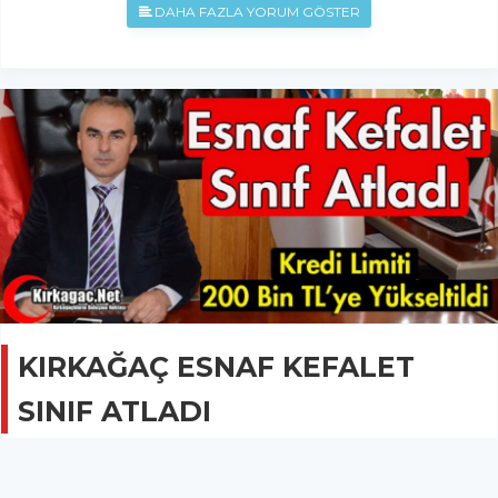
DAHA FAZLA YORUM GÖSTER
KIRKAĞAÇ ESNAF KEFALET
SINIF ATLADI
GÜNCEL
28 Aralık 2020 - 20:32
2.3B