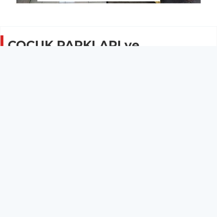
ÇOCUK PARKLARI ve
TUVALETLER TEMİZLENDİ
GÜNCEL
31 Mayıs 2019 - 08:49
1.5B
İlçe merkezinde bulunan çocuk oyun grupları ve
tuvaletler temizlendi.
ÇOCUK PARKLARI ve TUVALETLER TEMİZLENDİ
Kırkağaç Belediyesi Temizlik İşleri Müdürlüğü ekipleri
tarafından bayram öncesinde ilçe merkezinde bulunan çocuk
oyun grupları ve tuvaletler temizlendi.