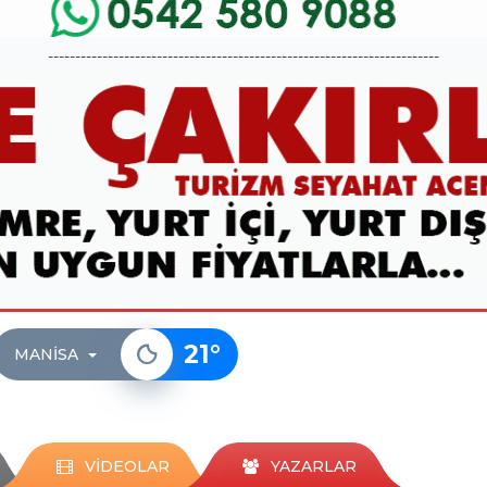
------------------------------------------------------------------------
21
°
MANISA
VİDEOLAR
YAZARLAR