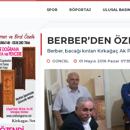
SPOR
RÖPORTAJ
ULUSAL BASI
BERBER’DEN ÖZ
Berber, bacağı kırılan Kırkağaç Ak Pa
GÜNCEL
01 Mayıs 2016 Pazar 07:5
Kirkagac.Net