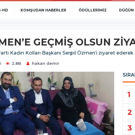
N-HD
KOMŞUDAN HABERLER
ÖDÜLLERİMİZ
DÜĞÜN 
MEN’E GEÇMİŞ OLSUN ZİY
rti Kadın Kolları Başkanı Serpil Özmen’i ziyaret ederek ge
5
2.8B
hakan demir
SIRA
1
2
3