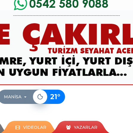
------------------------------------------------------------------------
21
°
MANISA
VİDEOLAR
YAZARLAR