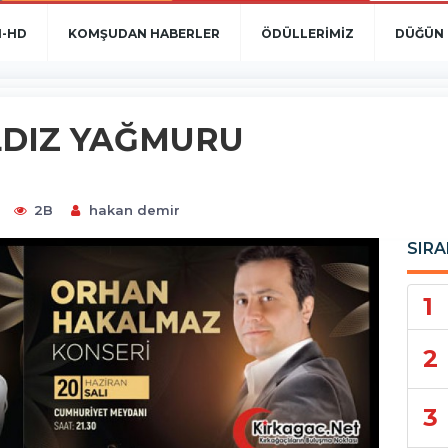
N-HD
KOMŞUDAN HABERLER
ÖDÜLLERİMİZ
DÜĞÜN 
LDIZ YAĞMURU
2B
hakan demir
SIRA
1
2
3