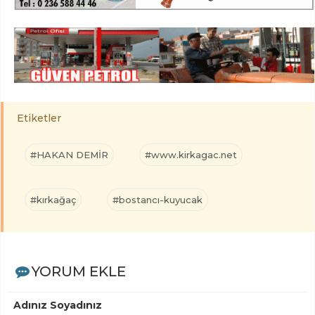
Etiketler
#HAKAN DEMİR
#www.kirkagac.net
#kırkağaç
#bostancı-kuyucak
YORUM EKLE
Adınız Soyadınız