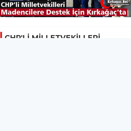
CHP'Lİ MİLLETVEKİLLERİ
MADEN İŞÇİLERİ İÇİN
KIRKAĞAÇ'TA
SİYASET
13 Ekim 2019 - 08:14
12.3B
Soma’dan Ankara’ya yürüme kararı alan fakat yasal
olmadığı gerekçesiyle Kırkağaç'ta durdurulan
maden işçilerine, CHP Manisa Milletvekillerinden
destek geldi.
CHP'Lİ MİLLETVEKİLLERİ MADEN İŞÇİLERİ İÇİN KIRKAĞAÇ'TA