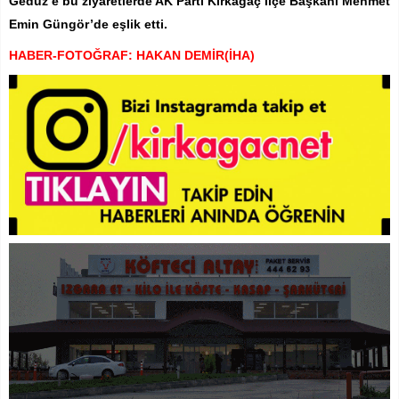
Gedüz’e bu ziyaretlerde AK Parti Kırkağaç İlçe Başkanı Mehmet
Emin Güngör’de eşlik etti.
HABER-FOTOĞRAF: HAKAN DEMİR(İHA)