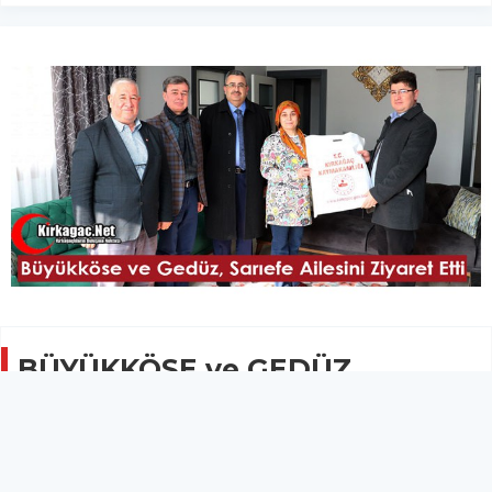
BÜYÜKKÖSE ve GEDÜZ,
SARIEFE AİLESİNİ ZİYARET ETTİ
GÜNCEL
16 Şubat 2022 - 09:00
1.5B