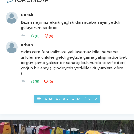
YORUMLAR
Buralı
Bizim neyimiz eksik çağlak dan acaba sayın yetkili
gülüyorum sadece
(
11
)
(
0
)
erkan
çizim çam festivalimize yaklaşamaz bile. hehe.ne
ünlüler ne ünlüler geldi geçtide çama yakışmadı.elbet
birgün çama yakısır bir sanatçı bulunurda tesrif eder.(
yoğun bir arayış içindeymiş yetkililer duyumlara göre...
)
(
8
)
(
0
)
DAHA FAZLA YORUM GÖSTER