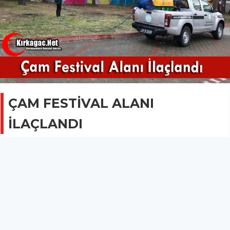
ÇAM FESTİVAL ALANI
İLAÇLANDI
GÜNCEL
09 Mayıs 2017 - 08:42
3.1B
Vatandaşların daha rahat bir ortamda piknik yapıp
eğlenmeleri için alan ilaçlandı.
ÇAM FESTİVAL ALANI İLAÇLANDI