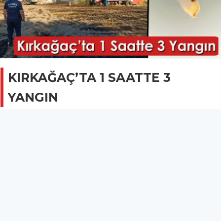
KIRKAĞAÇ’TA 1 SAATTE 3
YANGIN
GÜNCEL
22 Temmuz 2022 - 08:07
2.4B
Dün 1 saat içerisinde 3 ayrı bölgede yangın çıktı,
yürekler ağızlara geldi.
Kırkağaç’ta dün 1 saat içerisinde 3 ayrı bölgede yangın çıktı,
yürekler ağızlara geldi.
Kırkağaç’ın Siledik Mahallesinde, Aksu Piknik alanının arka