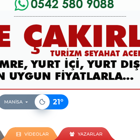
------------------------------------------------------------------------
21
°
MANISA
VİDEOLAR
YAZARLAR