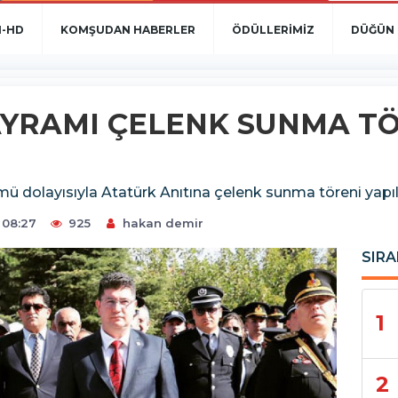
N-HD
KOMŞUDAN HABERLER
ÖDÜLLERİMİZ
DÜĞÜN 
YRAMI ÇELENK SUNMA TÖ
ü dolayısıyla Atatürk Anıtına çelenk sunma töreni yapıl
 08:27
925
hakan demir
SIRA
1
2