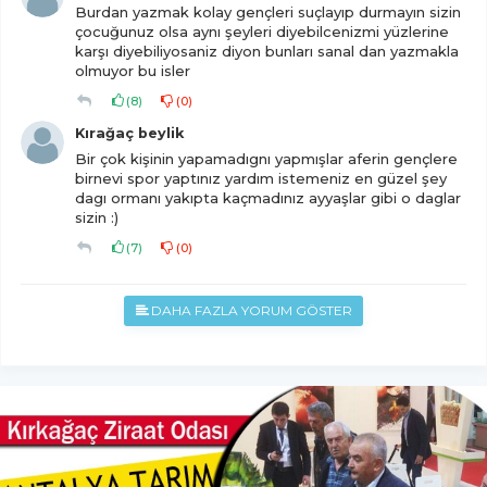
Burdan yazmak kolay gençleri suçlayıp durmayın sizin
çocuğunuz olsa aynı şeyleri diyebilcenizmi yüzlerine
karşı diyebiliyosaniz diyon bunları sanal dan yazmakla
olmuyor bu isler
(
8
)
(
0
)
Kırağaç beylik
Bir çok kişinin yapamadıgnı yapmışlar aferin gençlere
birnevi spor yaptınız yardım istemeniz en güzel şey
dagı ormanı yakıpta kaçmadınız ayyaşlar gibi o daglar
sizin :)
(
7
)
(
0
)
DAHA FAZLA YORUM GÖSTER