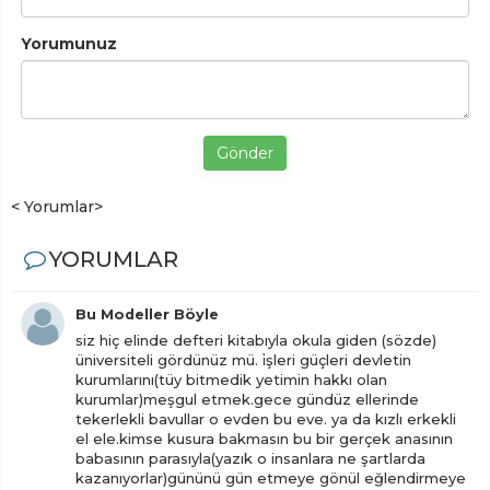
Yorumunuz
Gönder
< Yorumlar>
YORUMLAR
Bu Modeller Böyle
siz hiç elinde defteri kitabıyla okula giden (sözde)
üniversiteli gördünüz mü. i̇şleri güçleri devletin
kurumlarını(tüy bitmedik yetimin hakkı olan
kurumlar)meşgul etmek.gece gündüz ellerinde
tekerlekli bavullar o evden bu eve. ya da kızlı erkekli
el ele.kimse kusura bakmasın bu bir gerçek anasının
babasının parasıyla(yazık o insanlara ne şartlarda
kazanıyorlar)gününü gün etmeye gönül eğlendirmeye