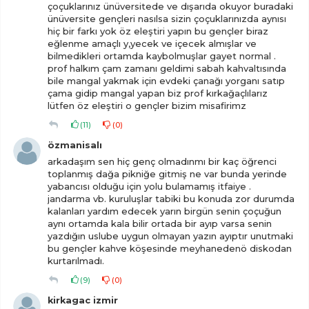
çoçuklarınız ünüversitede ve dışarıda okuyor buradaki
ünüversite gençleri nasılsa sizin çoçuklarınızda aynısı
hiç bir farkı yok öz eleştiri yapın bu gençler biraz
eğlenme amaçlı y,yecek ve içecek almışlar ve
bilmedikleri ortamda kaybolmuşlar gayet normal .
prof halkım çam zamanı geldimi sabah kahvaltısında
bile mangal yakmak için evdeki çanağı yorganı satıp
çama gidip mangal yapan biz prof kırkağaçlılarız
lütfen öz eleştiri o gençler bizim misafirimz
(
11
)
(
0
)
özmanisalı
arkadaşım sen hiç genç olmadınmı bir kaç öğrenci
toplanmış dağa pikniğe gitmiş ne var bunda yerinde
yabancısı olduğu için yolu bulamamış itfaiye .
jandarma vb. kuruluşlar tabiki bu konuda zor durumda
kalanları yardım edecek yarın birgün senin çoçuğun
aynı ortamda kala bilir ortada bir ayıp varsa senin
yazdığın uslube uygun olmayan yazın ayıptır unutmaki
bu gençler kahve köşesinde meyhanedenö diskodan
kurtarılmadı.
(
9
)
(
0
)
kirkagac izmir