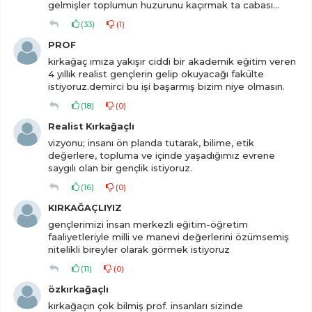
gelmişler toplumun huzurunu kaçırmak ta cabası...
(
33
)
(
1
)
PROF
kirkağaç ımıza yakışır ciddi bir akademik eğitim veren
4 yıllık realist gençlerin gelip okuyacağı fakülte
istiyoruz.demirci bu işi başarmış bizim niye olmasın.
(
18
)
(
0
)
Realist Kırkağaçlı
vizyonu; insanı ön planda tutarak, bilime, etik
değerlere, topluma ve içinde yaşadığımız evrene
saygılı olan bir gençlik istiyoruz.
(
16
)
(
0
)
KIRKAĞAÇLIYIZ
gençlerimizi i̇nsan merkezli eğitim-öğretim
faaliyetleriyle milli ve manevi değerlerini özümsemiş
nitelikli bireyler olarak görmek istiyoruz
(
11
)
(
0
)
özkırkağaçlı
kırkağaçın çok bilmiş prof. insanları sizinde