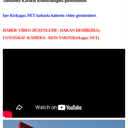
Jandarma Karakol Komutanlığına götürüldüler.
İşte Kirkagac.NET farkıyla haberin video görüntüleri.
HABER-VİDEO DÜZENLEME: HAKAN DEMİR(İHA)
FOTOĞRAF-KAMERA: AKIN YAKIT(Kirkagac.NET)