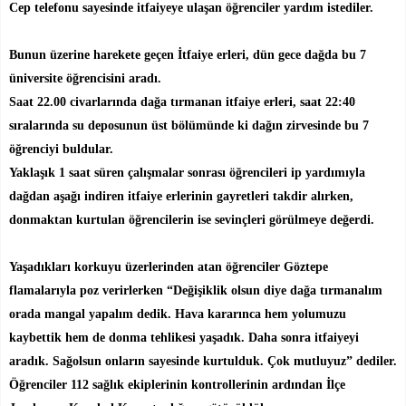
Cep telefonu sayesinde itfaiyeye ulaşan öğrenciler yardım istediler.
Bunun üzerine harekete geçen İtfaiye erleri, dün gece dağda bu 7
üniversite öğrencisini aradı.
Saat 22.00 civarlarında dağa tırmanan itfaiye erleri, saat 22:40
sıralarında su deposunun üst bölümünde ki dağın zirvesinde bu 7
öğrenciyi buldular.
Yaklaşık 1 saat süren çalışmalar sonrası öğrencileri ip yardımıyla
dağdan aşağı indiren itfaiye erlerinin gayretleri takdir alırken,
donmaktan kurtulan öğrencilerin ise sevinçleri görülmeye değerdi.
Yaşadıkları korkuyu üzerlerinden atan öğrenciler Göztepe
flamalarıyla poz verirlerken “Değişiklik olsun diye dağa tırmanalım
orada mangal yapalım dedik. Hava kararınca hem yolumuzu
kaybettik hem de donma tehlikesi yaşadık. Daha sonra itfaiyeyi
aradık. Sağolsun onların sayesinde kurtulduk. Çok mutluyuz” dediler.
Öğrenciler 112 sağlık ekiplerinin kontrollerinin ardından İlçe