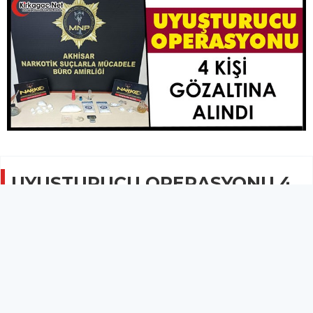
UYUŞTURUCU OPERASYONU 4
GÖZALTI
GÜNCEL
31 Temmuz 2024 - 09:38
1.7B
Operasyon kapsamında bir ikamet ve bir işyerinde