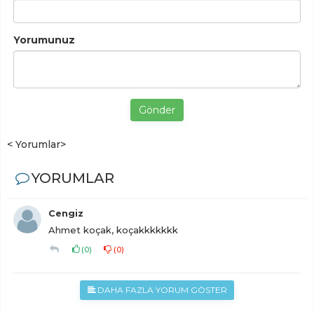
Yorumunuz
Gönder
< Yorumlar>
YORUMLAR
Cengiz
Ahmet koçak, koçakkkkkkk
(
0
)
(
0
)
DAHA FAZLA YORUM GÖSTER