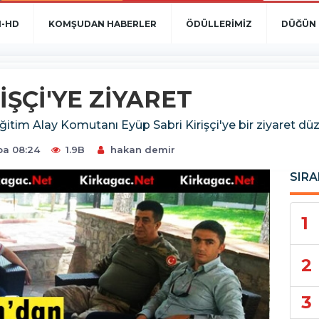
N-HD
KOMŞUDAN HABERLER
ÖDÜLLERİMİZ
DÜĞÜN 
ŞÇİ'YE ZİYARET
m Alay Komutanı Eyüp Sabri Kirişçi'ye bir ziyaret düz
ba 08:24
1.9B
hakan demir
SIRA
1
2
3