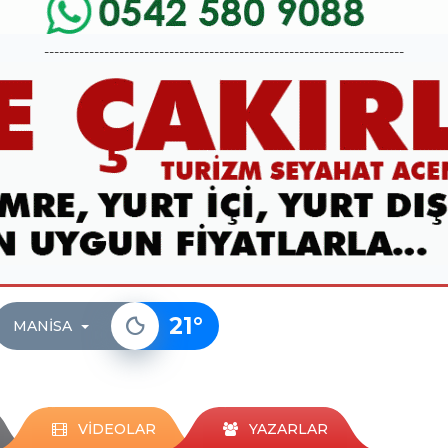
------------------------------------------------------------------------
21
°
MANISA
VİDEOLAR
YAZARLAR