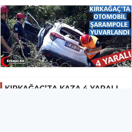
KIRKAĞAÇ’TA KAZA 4 YARALI
GÜNCEL
18 Ağustos 2019 - 06:54
2.5B
Kırkağaç’ta meydana gelen trafik kazasında 4 kişi