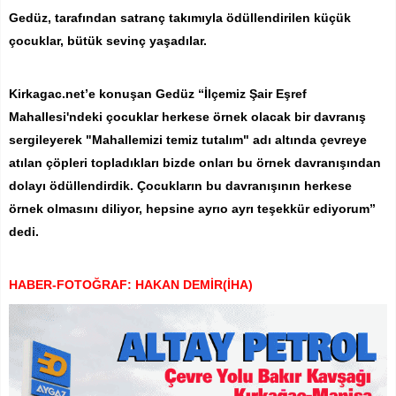
Gedüz, tarafından satranç takımıyla ödüllendirilen küçük
çocuklar, bütük sevinç yaşadılar.
Kirkagac.net’e konuşan Gedüz “İlçemiz Şair Eşref
Mahallesi'ndeki çocuklar herkese örnek olacak bir davranış
sergileyerek "Mahallemizi temiz tutalım" adı altında çevreye
atılan çöpleri topladıkları bizde onları bu örnek davranışından
dolayı ödüllendirdik. Çocukların bu davranışının herkese
örnek olmasını diliyor, hepsine ayrıo ayrı teşekkür ediyorum”
dedi.
HABER-FOTOĞRAF: HAKAN DEMİR(İHA)