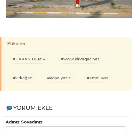
Etiketler
#HAKAN DEMİR
#www.kirkagac.net
#kırkağaç
#köşe yazısı
#emel avcı
YORUM EKLE
Adınız Soyadınız