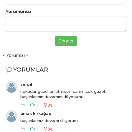
Yorumunuz
Gönder
< Yorumlar>
YORUMLAR
serpil
nekadar güzel anlatmışsın canım çok güzel...
başarılarının devamını diliyorumu
(
0
)
(
0
)
üniak kırkağaç
başarılarınız devamı diliyorum
(
0
)
(
0
)