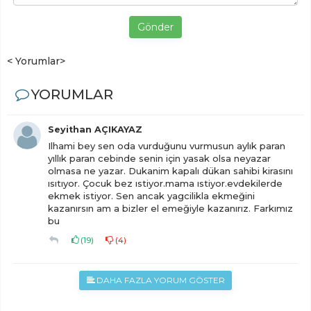
Gönder
< Yorumlar>
YORUMLAR
Seyithan AÇIKAYAZ
Ilhami bey sen oda vurduğunu vurmusun aylık paran
yıllık paran cebinde senin için yasak olsa neyazar
olmasa ne yazar. Dukanim kapalı dükan sahibi kirasını
ısıtıyor. Çocuk bez ıstiyor.mama ıstiyor.evdekilerde
ekmek istiyor. Sen ancak yagcilikla ekmeğini
kazanırsın am a bizler el emeğiyle kazanırız. Farkımız
bu
(
19
)
(
4
)
DAHA FAZLA YORUM GÖSTER