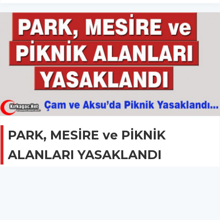
PARK, MESİRE ve PİKNİK
ALANLARI YASAKLANDI
GÜNCEL
27 Mart 2020 - 22:29
1.7B
İçişleri Bakanlığı, 81 İl Valiliğine korona virüs tedbirleri