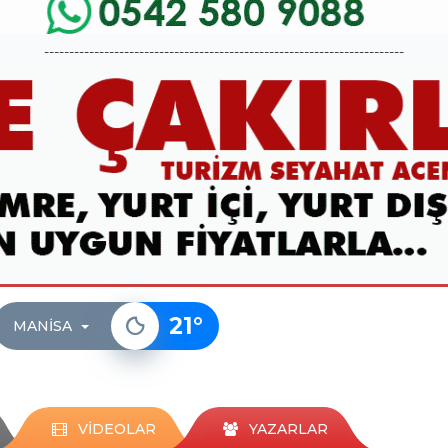
------------------------------------------------------------------------
21
°
MANISA
VİDEOLAR
YAZARLAR