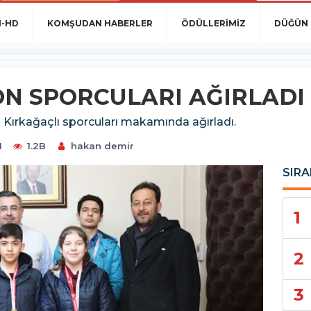
N-HD
KOMŞUDAN HABERLER
ÖDÜLLERİMİZ
DÜĞÜN 
ON SPORCULARI AĞIRLADI
 Kırkağaçlı sporcuları makamında ağırladı.
1
1.2B
hakan demir
SIRA
1
2
3