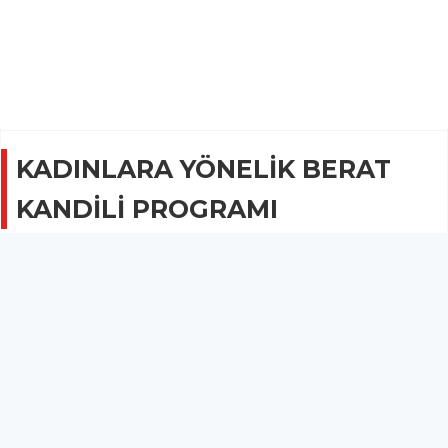
KADINLARA YÖNELİK BERAT
KANDİLİ PROGRAMI
DİN VE AHLAK
08 Mart 2023 - 10:35
1.3B
Vaize ve Kur'an Kursu Öğreticileri tarafından İmam
Azam Camii'nde kadınlara yönelik kandil programı
düzenledi.
Kırkağaç Müftülüğü Vaize ve Kur'an Kursu Öğreticileri