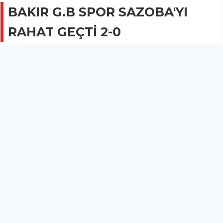
BAKIR G.B SPOR SAZOBA'YI
RAHAT GEÇTİ 2-0
SPOR
23 Mayıs 2017 - 07:58
2B
Bakır Gençlerbirliğispor, Sazobaspor'u deplasmanda
2-0 yenerek lider Kayalıoğluspor'u takibi sürdürdü.
BAKIR G.B SPOR SAZOBA'YI RAHAT GEÇTİ 2-0
Manisa 2.Amatör ligi B Grubunda ilçemizi temsil eden Bakır
Gençlerbirliğispor, Sazobaspor'u deplasmanda 2-0 yenerek lider
Kayalıoğluspor'u takibi sürdürdü.
Sazoba'da oynanan karşılaşmaya temsilcimiz
Ömer, Hüseyin,
Selahattin, K.Mustafa, Veli, Ufuk, Osman, Mustafa, Tayyip, Ali