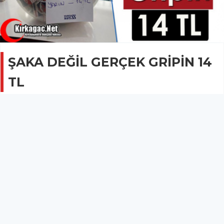
ŞAKA DEĞİL GERÇEK GRİPİN 14
TL
GÜNCEL
17 Aralık 2022 - 10:05
1.5B
Şubat ayında yapılması gereken fiyat güncellemesinin erkene
çekilmesiyle ilaç fiyatları arttı.
En çok dikkat çeken ise tek hap şeklinde kutulu ambalajdaki
Gripin oldu.
14 Aralık Çarşamba günü 3,40 liradan Kırkağaç'ta ve tüm