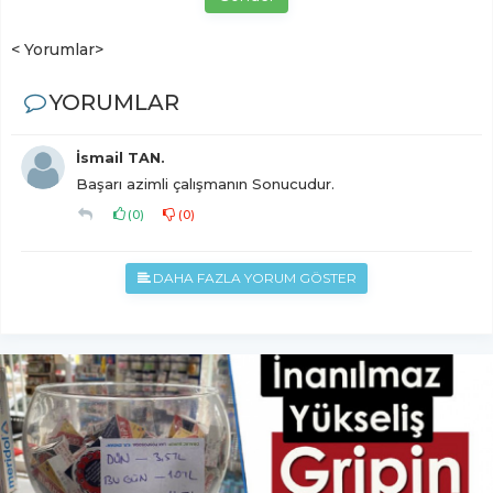
< Yorumlar>
YORUMLAR
İsmail TAN.
Başarı azimli çalışmanın Sonucudur.
(
0
)
(
0
)
DAHA FAZLA YORUM GÖSTER