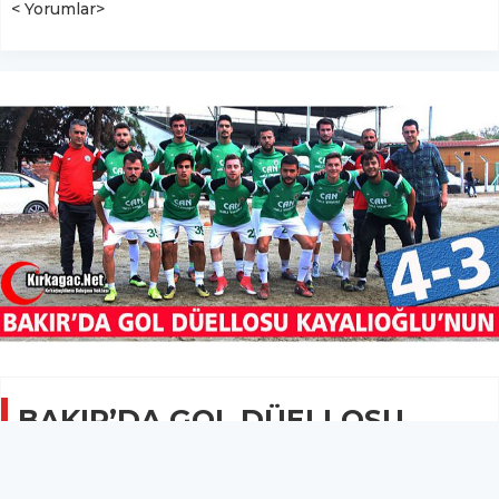
< Yorumlar>
BAKIR’DA GOL DÜELLOSU
KAYALIOĞLU’NUN 4-3