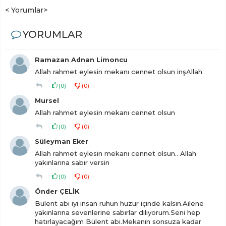
< Yorumlar>
YORUMLAR
Ramazan Adnan Limoncu
Allah rahmet eylesin mekanı cennet olsun inşAllah
(
0
)
(
0
)
Mursel
Allah rahmet eylesin mekanı cennet olsun
(
0
)
(
0
)
Süleyman Eker
Allah rahmet eylesin mekanı cennet olsun.. Allah
yakınlarına sabır versin
(
0
)
(
0
)
Önder ÇELİK
Bülent abi iyi insan ruhun huzur içinde kalsın.Ailene
yakınlarına sevenlerine sabırlar diliyorum.Seni hep
hatırlayacağım Bülent abi.Mekanın sonsuza kadar