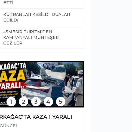
ETTİ
KURBANLAR KESİLDİ, DUALAR
EDİLDİ
45MESİR TURİZM’DEN
0
KAMPANYALI MUHTEŞEM
GEZİLER
1
2
3
4
5
RKAĞAÇ'TA KAZA 1 YARALI
GÜNCEL
GÜNCEL