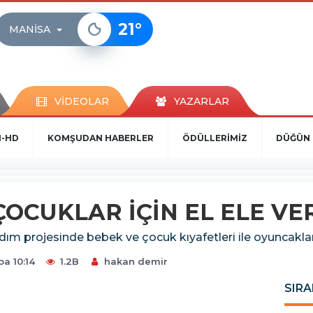
21
°
MANISA
VİDEOLAR
YAZARLAR
N-HD
KOMŞUDAN HABERLER
ÖDÜLLERİMİZ
DÜĞÜN 
 ÇOCUKLAR İÇİN EL ELE VE
dım projesinde bebek ve çocuk kıyafetleri ile oyuncakla
a 10:14
1.2B
hakan demir
SIRA