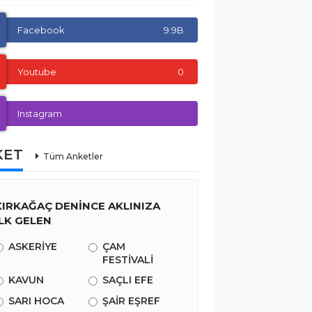
Facebook
9.9B
Youtube
0
Instagram
KET
Tüm Anketler
KIRKAĞAÇ DENİNCE AKLINIZA
İLK GELEN
ASKERİYE
ÇAM
FESTİVALİ
KAVUN
SAÇLI EFE
SARI HOCA
ŞAİR EŞREF