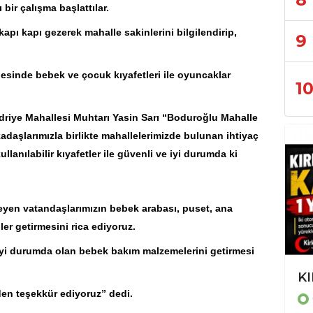
bir çalışma başlattılar.
kapı kapı gezerek mahalle sakinlerini bilgilendirip,
9
esinde bebek ve çocuk kıyafetleri ile oyuncaklar
1
Kadriye Mahallesi Muhtarı Yasin Sarı “Boduroğlu Mahalle
adaşlarımızla birlikte mahallelerimizde bulunan ihtiyaç
ullanılabilir kıyafetler ile güvenli ve iyi durumda ki
yen vatandaşlarımızın bebek arabası, puset, ana
ler getirmesini rica ediyoruz.
iyi durumda olan bebek bakım malzemelerini getirmesi
Trafikten Mahalle Gündemine: İzmir'de Günlük Yaşamın Haber Haritası
KI
en teşekkür ediyoruz” dedi.
GÜNCEL