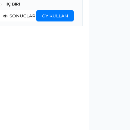
HİÇ BİRİ
SONUÇLAR
OY KULLAN