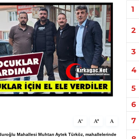
1
2
3
4
5
6
7
duroğlu
Mahallesi Muhtarı Aytek Türköz, mahallelerinde
8