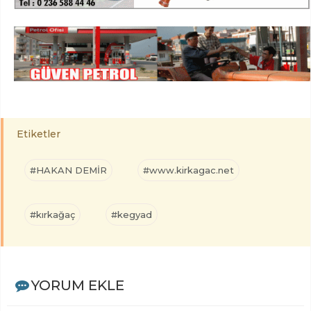
Etiketler
#HAKAN DEMİR
#www.kirkagac.net
#kırkağaç
#kegyad
YORUM EKLE