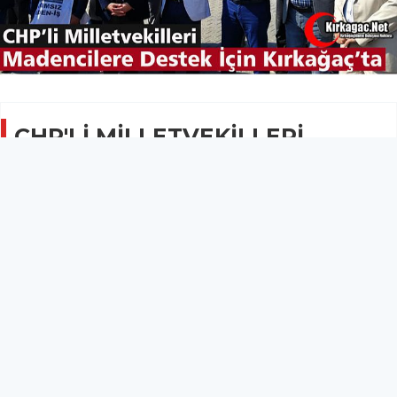
CHP'Lİ MİLLETVEKİLLERİ
MADEN İŞÇİLERİ İÇİN
KIRKAĞAÇ'TA
SİYASET
13 Ekim 2019 - 08:14
12.4B
Soma’dan Ankara’ya yürüme kararı alan fakat yasal
olmadığı gerekçesiyle Kırkağaç'ta durdurulan
maden işçilerine, CHP Manisa Milletvekillerinden
destek geldi.