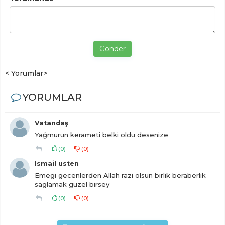
Gönder
< Yorumlar>
YORUMLAR
Vatandaş
Yağmurun kerameti belki oldu desenize
(
0
)
(
0
)
Ismail usten
Emegi gecenlerden Allah razi olsun birlik beraberlik
saglamak guzel birsey
(
0
)
(
0
)