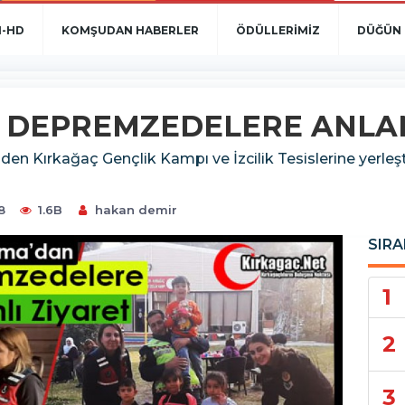
N-HD
KOMŞUDAN HABERLER
ÖDÜLLERİMİZ
DÜĞÜN 
DEPREMZEDELERE ANLAM
en Kırkağaç Gençlik Kampı ve İzcilik Tesislerine yerle
8
1.6B
hakan demir
SIRA
1
2
3