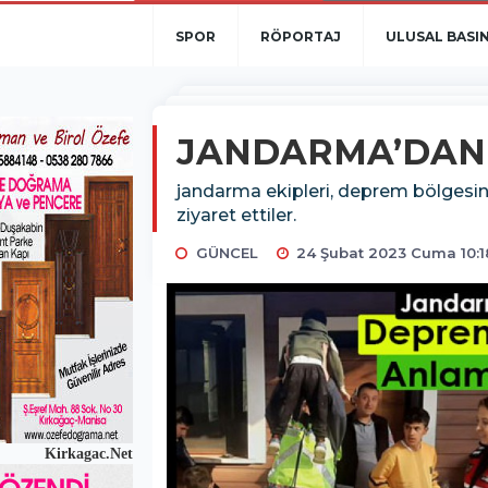
SPOR
RÖPORTAJ
ULUSAL BASI
JANDARMA’DAN 
jandarma ekipleri, deprem bölgesind
ziyaret ettiler.
GÜNCEL
24 Şubat 2023 Cuma 10:1
Kirkagac.Net