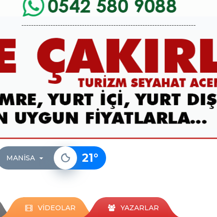
------------------------------------------------------------------------
21
°
MANISA
VİDEOLAR
YAZARLAR