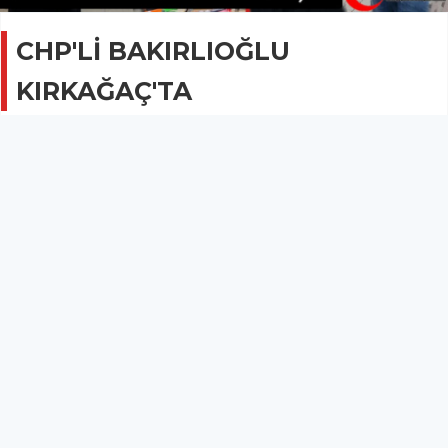
CHP'Lİ BAKIRLIOĞLU
KIRKAĞAÇ'TA
GÜNCEL
16 Ocak 2021 - 11:32
2.2B
Manisa Milletvekili Ahmet Vehbi Bakırlıoğlu,
Kırkağaç'ı ziyaret etti.
Cumhuriyet Halk Partisi Manisa Milletvekili Ahmet Vehbi
Bakırlıoğlu, Kırkağaç'ı ziyaret etti.
Bakırlıoğlu'na CHP Kırkağaç İlçe Başkanı Özcan Kaçar ve
Belediye Meclis Üyeleri ile partililer eşlik etti.
Esnafın sıkıntı ve sorunlarını dinleyen Manisa Milletvekili
Ahmet Vehbi Bakırlıoğlu "Bugün Kırkağaç ilçemizdeyiz.