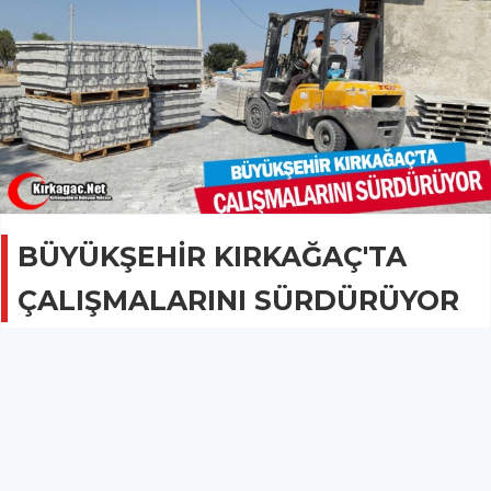
BÜYÜKŞEHİR KIRKAĞAÇ'TA
ÇALIŞMALARINI SÜRDÜRÜYOR
GÜNCEL
14 Ağustos 2016 - 07:33
2B
Büyükşehir Belediyesi, Kırkağaç'ın Bademli
Mahallesi’nde 6 bin 500 metrekarelik alanda parke