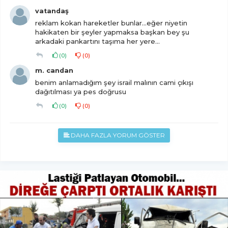
vatandaş
reklam kokan hareketler bunlar...eğer niyetin
hakikaten bir şeyler yapmaksa başkan bey şu
arkadaki pankartını taşıma her yere...
(
0
)
(
0
)
m. candan
benim anlamadığım şey israil malının cami çıkışı
dağıtılması ya pes doğrusu
(
0
)
(
0
)
DAHA FAZLA YORUM GÖSTER