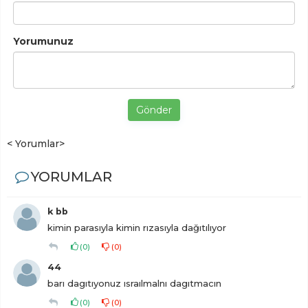
Yorumunuz
Gönder
< Yorumlar>
YORUMLAR
k bb
kimin parasıyla kimin rızasıyla dağıtılıyor
(
0
)
(
0
)
44
barı dagıtıyonuz ısraılmalnı dagıtmacın
(
0
)
(
0
)