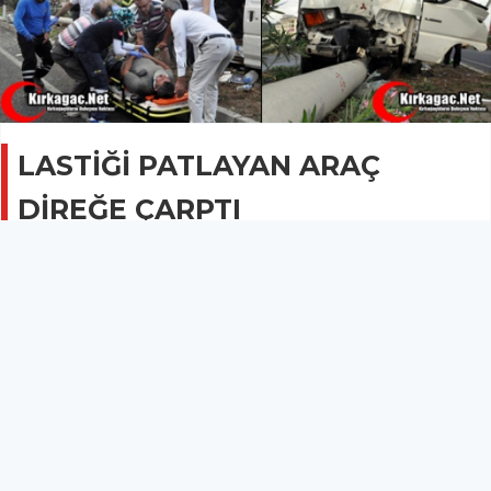
LASTİĞİ PATLAYAN ARAÇ
DİREĞE ÇARPTI
KOMŞUDAN HABERLER
20 Haziran 2015 - 08:44
2.2B
Ön tekerleğinin patlamasıyla kontrolden çıkıp yol
kenarındaki beton aydınlatma direğine çarparak
deviren panelvan minibüsün sürücüsü 52 yaşındaki
Arif Çelik yaralandı.