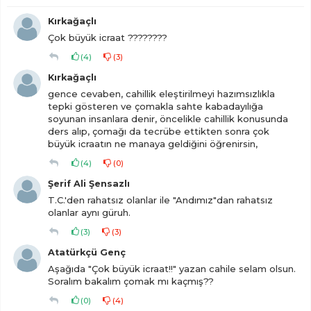
Kırkağaçlı
Çok büyük icraat ????????
(
4
)
(
3
)
Kırkağaçlı
gence cevaben, cahillik eleştirilmeyi hazımsızlıkla
tepki gösteren ve çomakla sahte kabadayılığa
soyunan insanlara denir, öncelikle cahillik konusunda
ders alıp, çomağı da tecrübe ettikten sonra çok
büyük icraatın ne manaya geldiğini öğrenirsin,
(
4
)
(
0
)
Şerif Ali Şensazlı
T.C.'den rahatsız olanlar ile "Andımız"dan rahatsız
olanlar aynı güruh.
(
3
)
(
3
)
Atatürkçü Genç
Aşağıda "Çok büyük icraat!!" yazan cahile selam olsun.
Soralım bakalım çomak mı kaçmış??
(
0
)
(
4
)