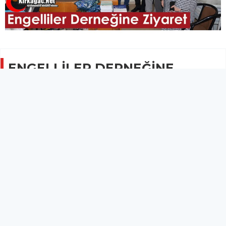
ENGELLİLER DERNEĞİNE
ZİYARET
GÜNCEL
05 Aralık 2021 - 08:16
921
İlçe protokolü, Kırkağaç Engelliler Derneğini ziyaret
ederek, bu anlamlı günü kutladı.
3 Aralık Dünya Engelliler Günü dolayısıyla ilçe protokolü,
Kırkağaç Engelliler Derneğini ziyaret ederek, bu anlamlı günü
kutladı.