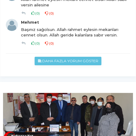
versin ailesine
(
0
)
(
0
)
Mehmet
Başınız sağolsun. Allah rahmet eylesin mekanları
cennet olsun. Allah geride kalanlara sabır versin.
(
0
)
(
0
)
DAHA FAZLA YORUM GÖSTER