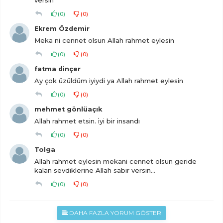
versin
(
0
)
(
0
)
Ekrem Özdemir
Meka ni cennet olsun Allah rahmet eylesin
(
0
)
(
0
)
fatma dinçer
Ay çok üzüldüm iyiydi ya Allah rahmet eylesin
(
0
)
(
0
)
mehmet gönlüaçık
Allah rahmet etsin. i̇yi bir insandı
(
0
)
(
0
)
Tolga
Allah rahmet eylesin mekani cennet olsun geride
kalan sevdiklerine Allah sabir versin...
(
0
)
(
0
)
DAHA FAZLA YORUM GÖSTER