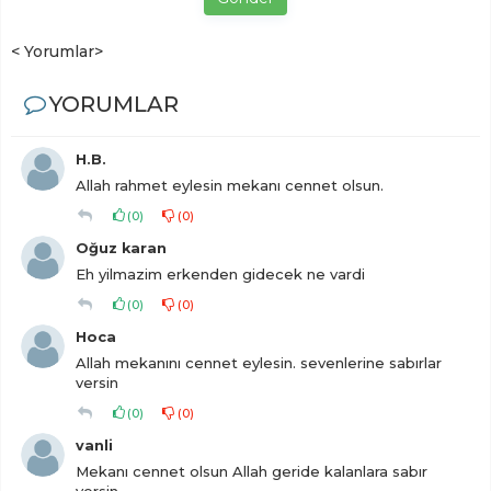
< Yorumlar>
YORUMLAR
H.B.
Allah rahmet eylesin mekanı cennet olsun.
(
0
)
(
0
)
Oğuz karan
Eh yilmazim erkenden gidecek ne vardi
(
0
)
(
0
)
Hoca
Allah mekanını cennet eylesin. sevenlerine sabırlar
versin
(
0
)
(
0
)
vanli
Mekanı cennet olsun Allah geride kalanlara sabır